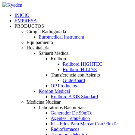
INICIO
EMPRESA
PRODUCTOS
Cirugía Radioguiada
Euromedical Instrument
Equipamiento
Hospitalaria
Samarit Medical
Rollbord
Rollbord HIGHTEC
Rollbord H-LINE
Transferencia con Asiento
GlideBoard
OP Productos
Kordon Medical
Rollbord AXIS Standard
Medicina Nuclear
Laboratorios Bacon Saic
Generador De 99mTc
Agentes Terapéutico
Kits Frios Para Marcar Con 99mTc
Radiofármacos
Tecnología Médica