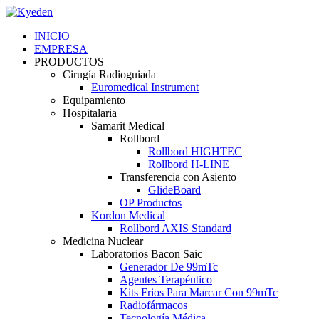
INICIO
EMPRESA
PRODUCTOS
Cirugía Radioguiada
Euromedical Instrument
Equipamiento
Hospitalaria
Samarit Medical
Rollbord
Rollbord HIGHTEC
Rollbord H-LINE
Transferencia con Asiento
GlideBoard
OP Productos
Kordon Medical
Rollbord AXIS Standard
Medicina Nuclear
Laboratorios Bacon Saic
Generador De 99mTc
Agentes Terapéutico
Kits Frios Para Marcar Con 99mTc
Radiofármacos
Tecnología Médica