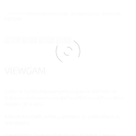
Categorías:
Laboratorios Bacon Saic
,
Medicina Nuclear
,
Medios de
Contraste
VIEWGAM
Medio de contraste paramagnético para la obtención de
imágenes de resonancia magnética (IRM) en adultos y niños
mayores de 2 años.
Solución inyectable estéril y apirógena de Gadopentato de
dimeglumina.
Presentación: Viewgam 10ml. Envase individual o envase