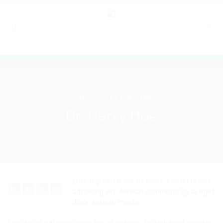
Home
Dr. Harry Hoe
Dr. Harry Hoe
Lorem ipsum dolor sit amet, consectetuer
adipiscing elit. Aenean commodo ligula eget
dolor. Aenean massa.
Cum sociis natoque penatibus et magnis dis parturient montes,