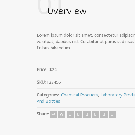
01
Overview
Lorem ipsum dolor sit amet, consectetur adipiscin
volutpat, dapibus nisl. Curabitur ut purus sed risu
finibus bibendum.
Price:
$24
SKU:
123456
Categories:
Chemical Products
,
Laboratory Produ
And Bottles
Share: