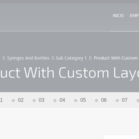
INICIO
EMP
e
Syringes And Bottles
Sub Category 1
Product With Custom 
uct With Custom Lay
1
02
03
04
05
06
07