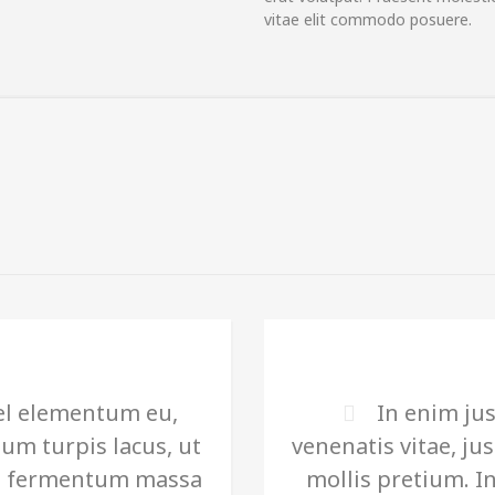
vitae elit commodo posuere.
el elementum eu,
In enim jus
um turpis lacus, ut
venenatis vitae, ju
is fermentum massa
mollis pretium. I