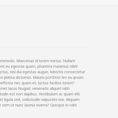
commodo. Maecenas id lorem metus. Nullam
aesent eu egestas quam, pharetra maximus nibh!
uctus, nisl dui egestas augue, lobortis consectetur
asse platea dictumst. Mauris porttitor leo eu ipsum
 efficitur nec quam et, luctus facilisis lorem?
met lacus feugiat; venenatis aliquet nibh
itudin est non dapibus. Vestibulum ac quam elit.
t ligula sed, sollicitudin vulputate nisi. Aliquam
 sem ut nunc lacinia viverra? Quisque in odio