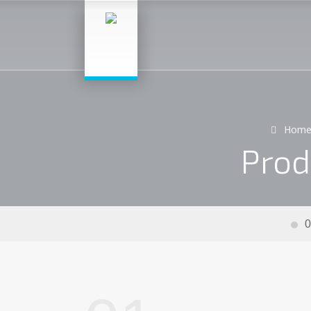
Hom
Prod
0