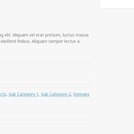
g elit. Aliquam vel erat pretium, luctus massa
s eleifend finibus. Aliquam semper lectus a
cts
,
Sub Category 1
,
Sub Category 2
,
Syringes