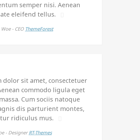
ntum semper nisi. Aenean
ate eleifend tellus.
m Woe -
CEO
ThemeForest
dolor sit amet, consectetuer
. Aenean commodo ligula eget
 massa. Cum sociis natoque
gnis dis parturient montes,
tur ridiculus mus.
oe -
Designer
RT-Themes