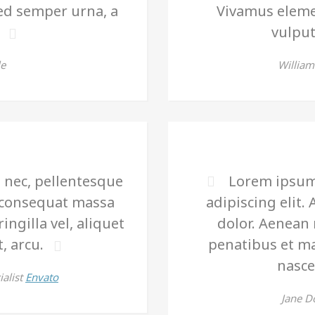
sed semper urna, a
Vivamus eleme
vulput
le
Willia
s nec, pellentesque
Lorem ipsum 
a consequat massa
adipiscing elit
ingilla vel, aliquet
dolor. Aenean
, arcu.
penatibus et ma
nasce
alist
Envato
Jane D