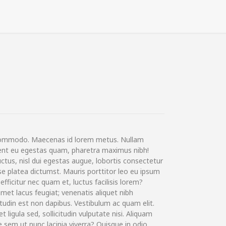
commodo. Maecenas id lorem metus. Nullam
aesent eu egestas quam, pharetra maximus nibh!
uctus, nisl dui egestas augue, lobortis consectetur
asse platea dictumst. Mauris porttitor leo eu ipsum
 efficitur nec quam et, luctus facilisis lorem?
met lacus feugiat; venenatis aliquet nibh
itudin est non dapibus. Vestibulum ac quam elit.
t ligula sed, sollicitudin vulputate nisi. Aliquam
 sem ut nunc lacinia viverra? Quisque in odio