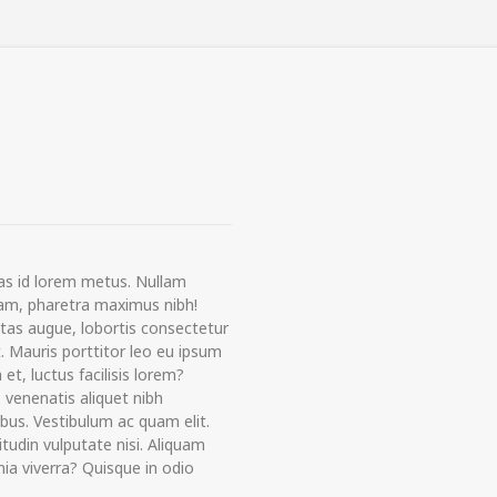
s id lorem metus. Nullam
quam, pharetra maximus nibh!
estas augue, lobortis consectetur
t. Mauris porttitor leo eu ipsum
 et, luctus facilisis lorem?
 venenatis aliquet nibh
ibus. Vestibulum ac quam elit.
citudin vulputate nisi. Aliquam
ia viverra? Quisque in odio