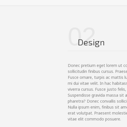
02
Design
Donec pretium eget lorem ut 
sollicitudin finibus cursus. Pr
Fusce ornare, turpis ac mattis l
mi dui vitae velit. In hac habit
viverra cursus. Fusce justo felis,
Suspendisse gravida massa sit a
pharetra? Donec convallis sollic
Nulla ipsum enim, finibus sit ame
erat volutpat. Praesent molestie
vitae elit commodo posuere.