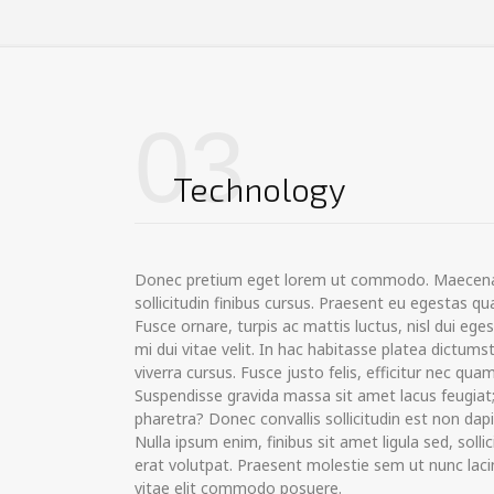
03
Technology
Donec pretium eget lorem ut commodo. Maecena
sollicitudin finibus cursus. Praesent eu egestas 
Fusce ornare, turpis ac mattis luctus, nisl dui eg
mi dui vitae velit. In hac habitasse platea dictums
viverra cursus. Fusce justo felis, efficitur nec quam
Suspendisse gravida massa sit amet lacus feugiat;
pharetra? Donec convallis sollicitudin est non dap
Nulla ipsum enim, finibus sit amet ligula sed, solli
erat volutpat. Praesent molestie sem ut nunc lacin
vitae elit commodo posuere.