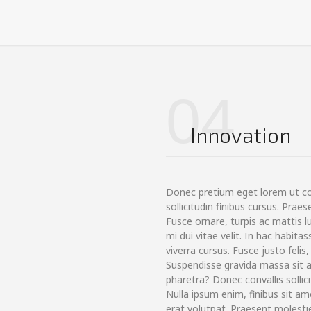
04
Innovation
Donec pretium eget lorem ut 
sollicitudin finibus cursus. Pr
Fusce ornare, turpis ac mattis l
mi dui vitae velit. In hac habit
viverra cursus. Fusce justo felis,
Suspendisse gravida massa sit a
pharetra? Donec convallis sollic
Nulla ipsum enim, finibus sit ame
erat volutpat. Praesent molestie