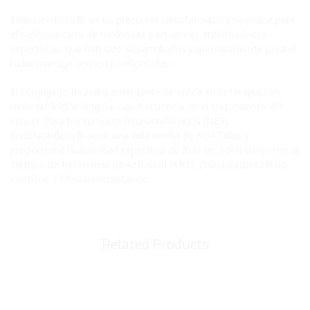
EndolucinBeta®, es un precursor radiofármaco y se indica para
el radiomarcado de moléculas portadoras enfermedades –
específicas, que han sido desarrollados específicamente para el
radio marcaje con este radionúclido.
El conjugado de radio emergente se aplica en la terapia con
radio nucleídos dirigida, con frecuencia en el tratamiento del
cáncer. Para los tumores neuroendocrinos (NET).
EndolucinBeta® tiene una vida media de 6.647 días y
proporciona la actividad específica de más de 3.000 GBq / mg al
Tiempo de Referencia de Actividad (ART). EndolucinBeta® no
contiene 177mLu metastásico.
Related Products