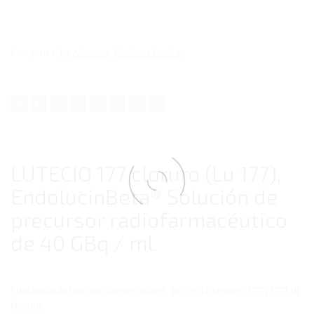
Categorías:
Itg Alemania
,
Medicina Nuclear
LUTECIO 177 cloruro (Lu 177),
EndolucinBeta® Solución de
precursor radiofarmacéutico
de 40 GBq / ml.
Sustancia activa: no-carrier-added (n.c.a) Lutetium-177 (177Lu)
cloruro